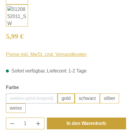
Regulärer Preis:
5,99 €
Preise inkl. MwSt. zzgl. Versandkosten
Sofort verfügbar, Lieferzeit: 1-2 Tage
auswählen
Farbe
antikes gold (rotgold)
gold
schwarz
silber
(Diese Option ist zurzeit nicht verfügbar.)
weiss
Produkt Anzahl: Gib den gewünschten Wert e
In den Warenkorb