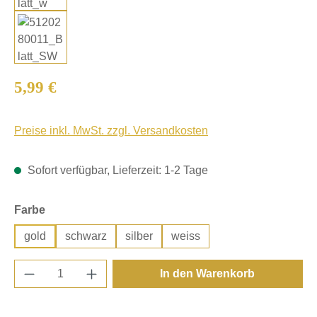
Regulärer Preis:
5,99 €
Preise inkl. MwSt. zzgl. Versandkosten
Sofort verfügbar, Lieferzeit: 1-2 Tage
auswählen
Farbe
gold
schwarz
silber
weiss
Produkt Anzahl: Gib den gewünschten Wert e
In den Warenkorb