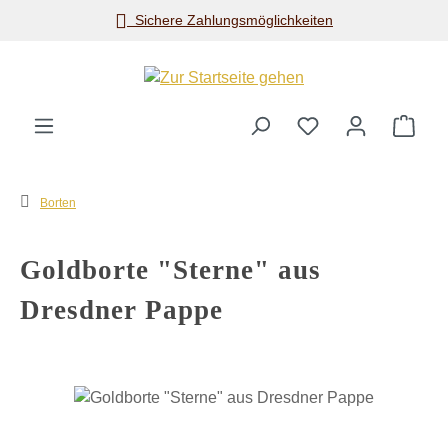
Sichere Zahlungsmöglichkeiten
Zum Hauptinhalt springen
Ware
Borten
Goldborte "Sterne" aus
Dresdner Pappe
Bildergalerie überspringen