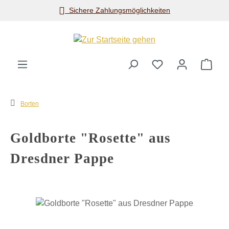
Sichere Zahlungsmöglichkeiten
Zum Hauptinhalt springen
Ware
Borten
Goldborte "Rosette" aus
Dresdner Pappe
Bildergalerie überspringen