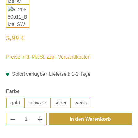
Regulärer Preis:
5,99 €
Preise inkl. MwSt. zzgl. Versandkosten
Sofort verfügbar, Lieferzeit: 1-2 Tage
auswählen
Farbe
gold
schwarz
silber
weiss
Produkt Anzahl: Gib den gewünschten Wert e
In den Warenkorb