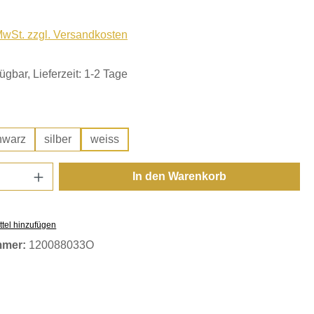
 MwSt. zzgl. Versandkosten
ügbar, Lieferzeit: 1-2 Tage
hlen
hwarz
silber
weiss
Anzahl: Gib den gewünschten Wert ein oder
In den Warenkorb
tel hinzufügen
mmer:
120088033O