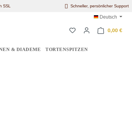
ch SSL
Schneller, persönlicher Support
Deutsch
0,00 €
Ware
NEN & DIADEME
TORTENSPITZEN
eis: