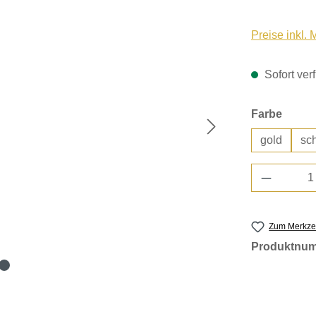
Preise inkl.
Sofort verf
auswä
Farbe
gold
sc
Produkt 
Zum Merkzet
Produktnu