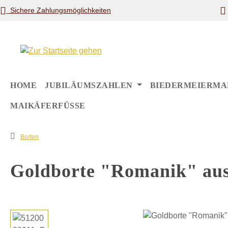
Sichere Zahlungsmöglichkeiten
m Hauptinhalt springen
Zur Suche springen
Zur Hauptnavigation springen
HOME
JUBILÄUMSZAHLEN
BIEDERMEIERMA
MAIKÄFERFÜSSE
Borten
Goldborte "Romanik" aus
Bildergalerie überspringen