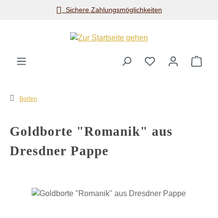
Sichere Zahlungsmöglichkeiten
Zum Hauptinhalt springen
Ware
Borten
Goldborte "Romanik" aus
Dresdner Pappe
Bildergalerie überspringen