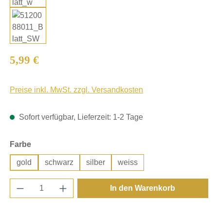
Regulärer Preis:
5,99 €
Preise inkl. MwSt. zzgl. Versandkosten
Sofort verfügbar, Lieferzeit: 1-2 Tage
auswählen
Farbe
gold
schwarz
silber
weiss
Produkt Anzahl: Gib den gewünschten Wert e
In den Warenkorb