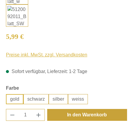
Regulärer Preis:
5,99 €
Preise inkl. MwSt. zzgl. Versandkosten
Sofort verfügbar, Lieferzeit: 1-2 Tage
auswählen
Farbe
gold
schwarz
silber
weiss
Produkt Anzahl: Gib den gewünschten Wert e
In den Warenkorb