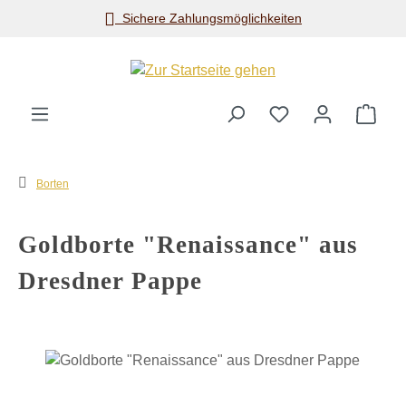
Sichere Zahlungsmöglichkeiten
Zum Hauptinhalt springen
Ware
Borten
Goldborte "Renaissance" aus
Dresdner Pappe
Bildergalerie überspringen