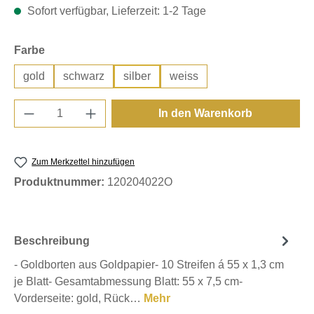
Sofort verfügbar, Lieferzeit: 1-2 Tage
auswählen
Farbe
gold
schwarz
silber
weiss
Produkt Anzahl: Gib den gewünschten Wert e
In den Warenkorb
Zum Merkzettel hinzufügen
Produktnummer:
120204022O
Beschreibung
- Goldborten aus Goldpapier- 10 Streifen á 55 x 1,3 cm
je Blatt- Gesamtabmessung Blatt: 55 x 7,5 cm-
Vorderseite: gold, Rück…
Mehr