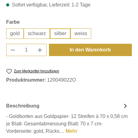
Sofort verfügbar, Lieferzeit: 1-2 Tage
auswählen
Farbe
gold
schwarz
silber
weiss
Produkt Anzahl: Gib den gewünschten Wert e
In den Warenkorb
Zum Merkzettel hinzufügen
Produktnummer:
120049022O
Beschreibung
- Goldborten aus Goldpapier- 12 Streifen á 70 x 0,58 cm
je Blatt- Gesamtabmessung Blatt: 70 x 7 cm-
Vorderseite: gold, Rücks…
Mehr