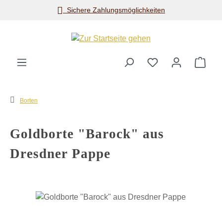
Sichere Zahlungsmöglichkeiten
Zum Hauptinhalt springen
Ware
Borten
Goldborte "Barock" aus
Dresdner Pappe
Bildergalerie überspringen