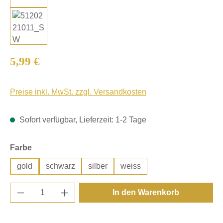
Regulärer Preis:
5,99 €
Preise inkl. MwSt. zzgl. Versandkosten
Sofort verfügbar, Lieferzeit: 1-2 Tage
auswählen
Farbe
gold
schwarz
silber
weiss
Produkt Anzahl: Gib den gewünschten Wert e
In den Warenkorb