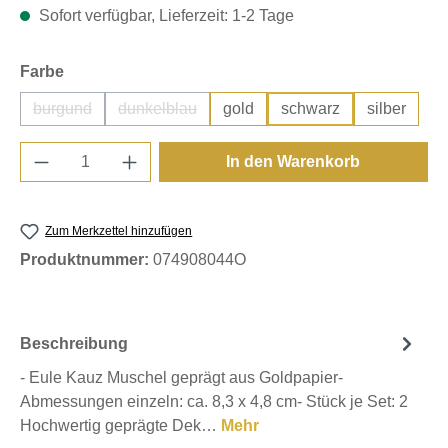
Sofort verfügbar, Lieferzeit: 1-2 Tage
auswählen
Farbe
burgund
dunkelblau
gold
schwarz
silber
(Diese Option ist zurzeit nicht verfügbar.)
(Diese Option ist zurzeit nicht verfügbar.)
Produkt Anzahl: Gib den gewünschten Wert e
In den Warenkorb
Zum Merkzettel hinzufügen
Produktnummer:
074908044O
Beschreibung
- Eule Kauz Muschel geprägt aus Goldpapier-
Abmessungen einzeln: ca. 8,3 x 4,8 cm- Stück je Set: 2
Hochwertig geprägte Dek…
Mehr