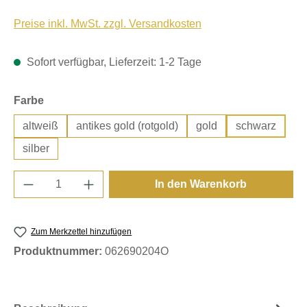
Preise inkl. MwSt. zzgl. Versandkosten
Sofort verfügbar, Lieferzeit: 1-2 Tage
auswählen
Farbe
altweiß
antikes gold (rotgold)
gold
schwarz
silber
Produkt Anzahl: Gib den gewünschten Wert e
In den Warenkorb
Zum Merkzettel hinzufügen
Produktnummer:
062690204O