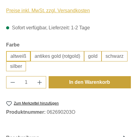
Preise inkl. MwSt. zzgl. Versandkosten
Sofort verfügbar, Lieferzeit: 1-2 Tage
auswählen
Farbe
altweiß
antikes gold (rotgold)
gold
schwarz
silber
Produkt Anzahl: Gib den gewünschten Wert e
In den Warenkorb
Zum Merkzettel hinzufügen
Produktnummer:
062690203O