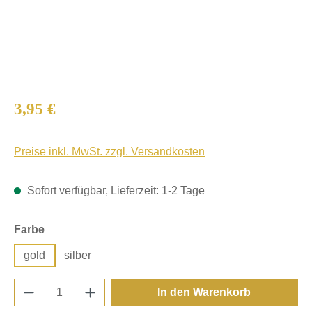
Regulärer Preis:
3,95 €
Preise inkl. MwSt. zzgl. Versandkosten
Sofort verfügbar, Lieferzeit: 1-2 Tage
auswählen
Farbe
gold
silber
Produkt Anzahl: Gib den gewünschten Wert e
In den Warenkorb