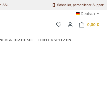
ch SSL
Schneller, persönlicher Support
Deutsch
0,00 €
Ware
NEN & DIADEME
TORTENSPITZEN
eis: