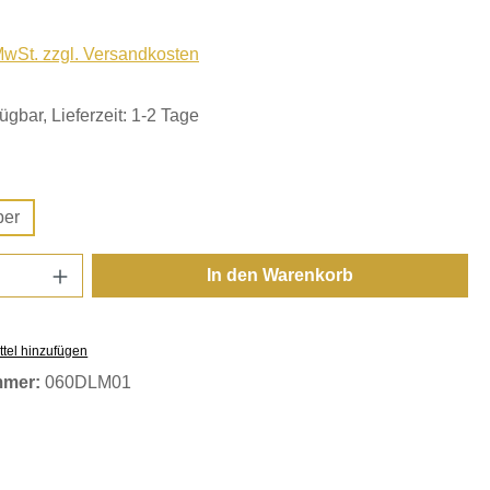
 MwSt. zzgl. Versandkosten
ügbar, Lieferzeit: 1-2 Tage
hlen
ber
Anzahl: Gib den gewünschten Wert ein oder
In den Warenkorb
tel hinzufügen
mmer:
060DLM01