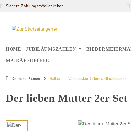
Sichere Zahlungsmöglichkeiten
m Hauptinhalt springen
Zur Suche springen
Zur Hauptnavigation springen
HOME
JUBILÄUMSZAHLEN
BIEDERMEIERMA
MAIKÄFERFÜSSE
Dresdner Pappen
Halloween, Valentinstag, Ostern & Glücksbringer
Der lieben Mutter 2er Set
Bildergalerie überspringen