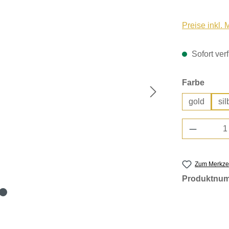
Preise inkl.
Sofort verf
auswä
Farbe
gold
sil
Produkt 
Zum Merkzet
Produktnu