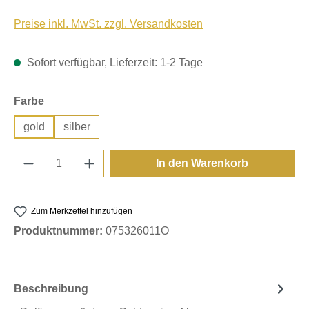
Preise inkl. MwSt. zzgl. Versandkosten
Sofort verfügbar, Lieferzeit: 1-2 Tage
auswählen
Farbe
gold
silber
Produkt Anzahl: Gib den gewünschten Wert e
In den Warenkorb
Zum Merkzettel hinzufügen
Produktnummer:
075326011O
Beschreibung