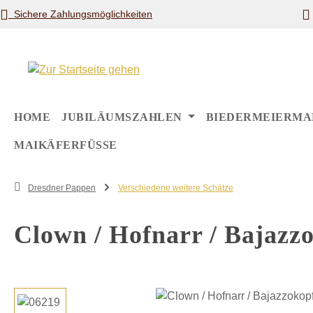
Sichere Zahlungsmöglichkeiten
m Hauptinhalt springen
Zur Suche springen
Zur Hauptnavigation springen
HOME
JUBILÄUMSZAHLEN
BIEDERMEIERMA
MAIKÄFERFÜSSE
Dresdner Pappen
Verschiedene weitere Schätze
Clown / Hofnarr / Bajazz
Bildergalerie überspringen