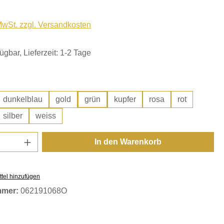
 MwSt. zzgl. Versandkosten
ügbar, Lieferzeit: 1-2 Tage
hlen
dunkelblau
gold
grün
kupfer
rosa
rot
silber
weiss
Anzahl: Gib den gewünschten Wert ein oder
In den Warenkorb
tel hinzufügen
mmer:
062191068O