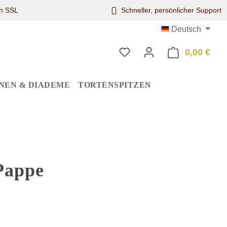
ch SSL
Schneller, persönlicher Support
Deutsch
0,00 €
Ware
NEN & DIADEME
TORTENSPITZEN
 Pappe
eis: