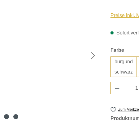
Preise inkl.
Sofort verf
auswä
Farbe
burgund
schwarz
Produkt 
Zum Merkzet
Produktnu