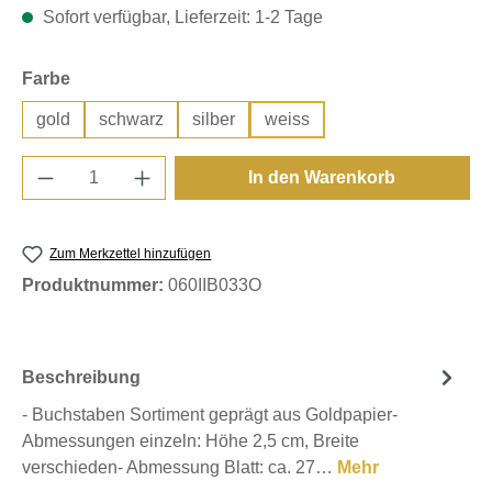
Sofort verfügbar, Lieferzeit: 1-2 Tage
auswählen
Farbe
gold
schwarz
silber
weiss
Produkt Anzahl: Gib den gewünschten Wert e
In den Warenkorb
Zum Merkzettel hinzufügen
Produktnummer:
060IIB033O
Beschreibung
- Buchstaben Sortiment geprägt aus Goldpapier-
Abmessungen einzeln: Höhe 2,5 cm, Breite
verschieden- Abmessung Blatt: ca. 27…
Mehr