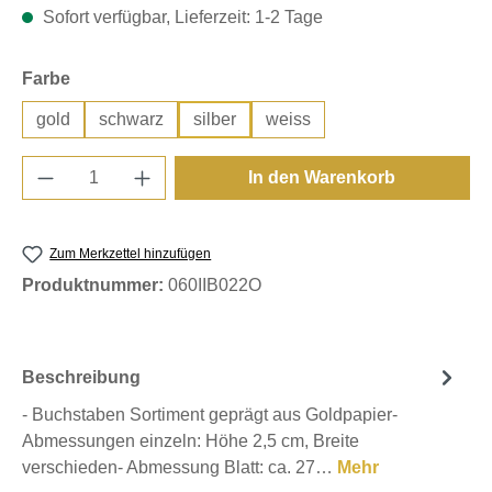
Sofort verfügbar, Lieferzeit: 1-2 Tage
auswählen
Farbe
gold
schwarz
silber
weiss
Produkt Anzahl: Gib den gewünschten Wert e
In den Warenkorb
Zum Merkzettel hinzufügen
Produktnummer:
060IIB022O
Beschreibung
- Buchstaben Sortiment geprägt aus Goldpapier-
Abmessungen einzeln: Höhe 2,5 cm, Breite
verschieden- Abmessung Blatt: ca. 27…
Mehr