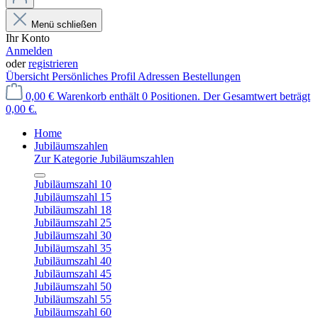
Menü schließen
Ihr Konto
Anmelden
oder
registrieren
Übersicht
Persönliches Profil
Adressen
Bestellungen
0,00 €
Warenkorb enthält 0 Positionen. Der Gesamtwert beträgt
0,00 €.
Home
Jubiläumszahlen
Zur Kategorie Jubiläumszahlen
Jubiläumszahl 10
Jubiläumszahl 15
Jubiläumszahl 18
Jubiläumszahl 25
Jubiläumszahl 30
Jubiläumszahl 35
Jubiläumszahl 40
Jubiläumszahl 45
Jubiläumszahl 50
Jubiläumszahl 55
Jubiläumszahl 60