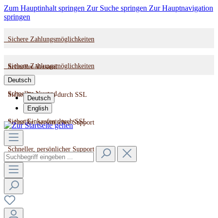
Zum Hauptinhalt springen
Zur Suche springen
Zur Hauptnavigation
springen
Sichere Zahlungsmöglichkeiten
Sichere Zahlungsmöglichkeiten
Schneller Versand
Deutsch
Schneller Versand
Sicher Einkaufen durch SSL
Deutsch
English
Sicher Einkaufen durch SSL
Schneller, persönlicher Support
Schneller, persönlicher Support