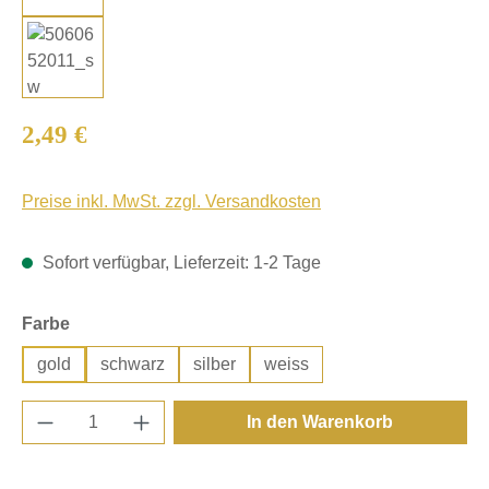
Regulärer Preis:
2,49 €
Preise inkl. MwSt. zzgl. Versandkosten
Sofort verfügbar, Lieferzeit: 1-2 Tage
auswählen
Farbe
gold
schwarz
silber
weiss
Produkt Anzahl: Gib den gewünschten Wert e
In den Warenkorb