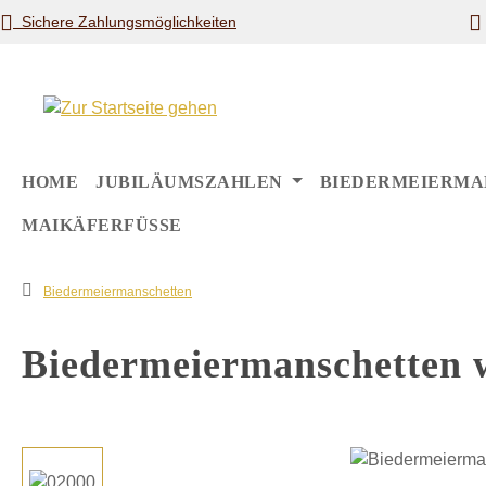
Sichere Zahlungsmöglichkeiten
m Hauptinhalt springen
Zur Suche springen
Zur Hauptnavigation springen
HOME
JUBILÄUMSZAHLEN
BIEDERMEIERMA
MAIKÄFERFÜSSE
Biedermeiermanschetten
Biedermeiermanschetten 
Bildergalerie überspringen