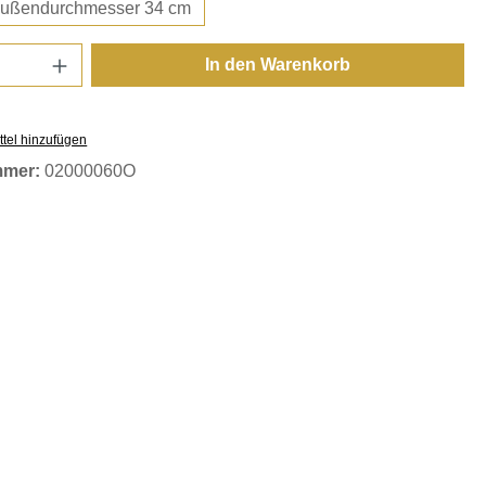
r. 17,5 - Außendurchmesser 34 cm
Anzahl: Gib den gewünschten Wert ein oder
In den Warenkorb
tel hinzufügen
mmer:
02000060O