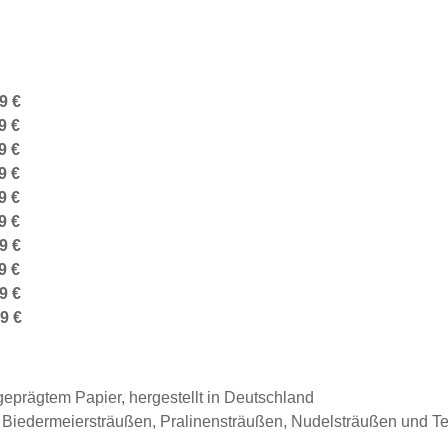
9 €
9 €
9 €
9 €
9 €
9 €
9 €
9 €
9 €
9 €
prägtem Papier, hergestellt in Deutschland
, Biedermeiersträußen, Pralinensträußen, Nudelsträußen und T