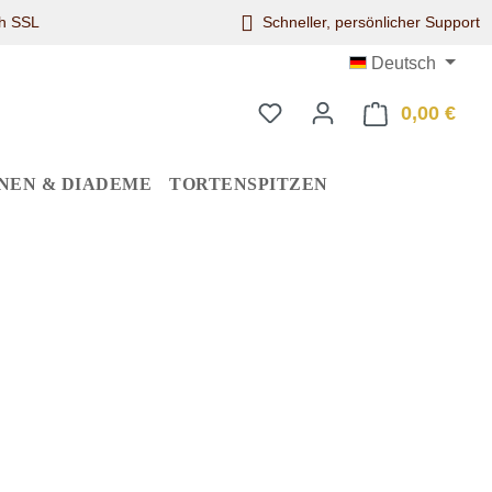
ch SSL
Schneller, persönlicher Support
Deutsch
0,00 €
Ware
NEN & DIADEME
TORTENSPITZEN
eis: