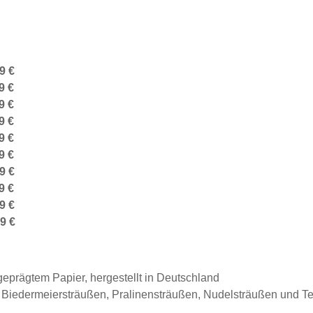
9 €
9 €
9 €
9 €
9 €
9 €
9 €
9 €
9 €
9 €
prägtem Papier, hergestellt in Deutschland
, Biedermeiersträußen, Pralinensträußen, Nudelsträußen und T