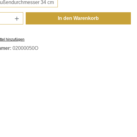
r. 17,5 - Außendurchmesser 34 cm
Anzahl: Gib den gewünschten Wert ein oder
In den Warenkorb
tel hinzufügen
mmer:
02000050O