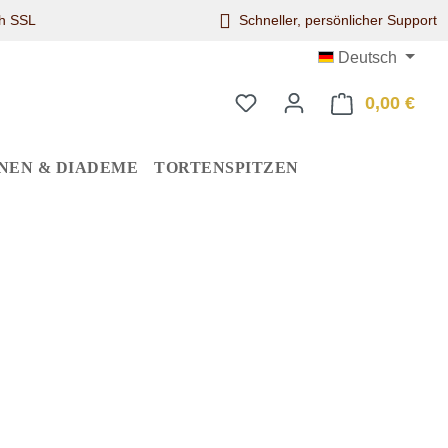
ch SSL
Schneller, persönlicher Support
Deutsch
0,00 €
Ware
NEN & DIADEME
TORTENSPITZEN
eis: