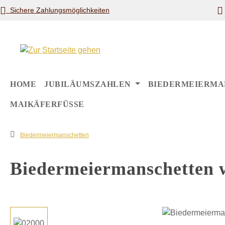
Sichere Zahlungsmöglichkeiten
m Hauptinhalt springen
Zur Suche springen
Zur Hauptnavigation springen
HOME
JUBILÄUMSZAHLEN
BIEDERMEIERMA
MAIKÄFERFÜSSE
Biedermeiermanschetten
Biedermeiermanschetten 
Bildergalerie überspringen