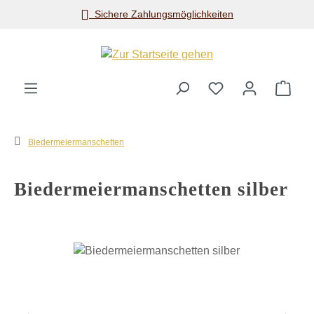
Sichere Zahlungsmöglichkeiten
Zum Hauptinhalt springen
Ware
Biedermeiermanschetten
Biedermeiermanschetten silber
Bildergalerie überspringen