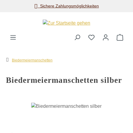
Sichere Zahlungsmöglichkeiten
Zum Hauptinhalt springen
Ware
Biedermeiermanschetten
Biedermeiermanschetten silber
Bildergalerie überspringen