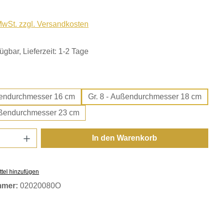
 MwSt. zzgl. Versandkosten
ügbar, Lieferzeit: 1-2 Tage
ählen
 - Außendurchmesser 16 cm
Gr. 8 - Außendurchmesser 18 cm
 10 - Außendurchmesser 23 cm
Anzahl: Gib den gewünschten Wert ein oder
In den Warenkorb
tel hinzufügen
mmer:
02020080O