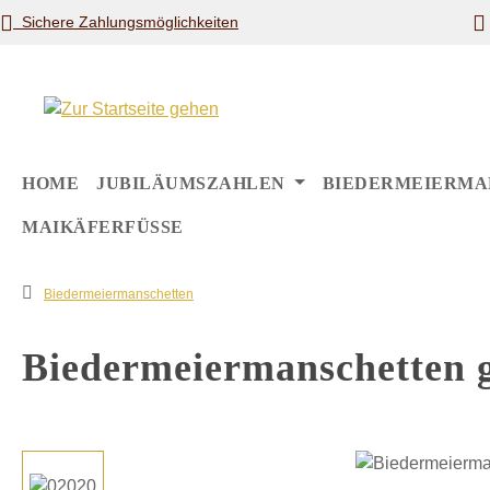
Sichere Zahlungsmöglichkeiten
m Hauptinhalt springen
Zur Suche springen
Zur Hauptnavigation springen
HOME
JUBILÄUMSZAHLEN
BIEDERMEIERMA
MAIKÄFERFÜSSE
Biedermeiermanschetten
Biedermeiermanschetten 
Bildergalerie überspringen