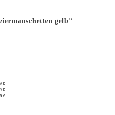
iermanschetten gelb"
9 €
9 €
9 €