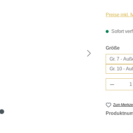
Preise inkl.
Sofort verf
ausw
Größe
Gr. 7
Gr.
Produkt 
Zum Merkzet
Produktnu