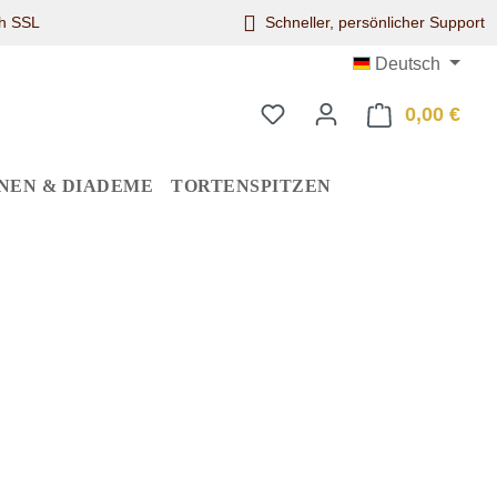
ch SSL
Schneller, persönlicher Support
Deutsch
0,00 €
Ware
NEN & DIADEME
TORTENSPITZEN
eis: