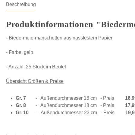
Beschreibung
Produktinformationen "Biederme
- Biedermeiermanschetten aus nassfestem Papier
- Farbe: gelb
- Anzahl: 25 Stück im Beutel
Übersicht Größen & Preise
Gr. 7
-
Außendurchmesser 16 cm
- Preis
16,9
Gr. 8
-
Außendurchmesser 18 cm
- Preis
17,9
Gr. 10
-
Außendurchmesser 23 cm
- Preis
19,9