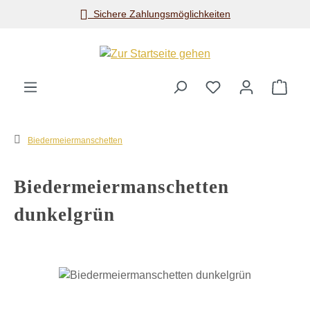
Sichere Zahlungsmöglichkeiten
Zum Hauptinhalt springen
Ware
Biedermeiermanschetten
Biedermeiermanschetten
dunkelgrün
Bildergalerie überspringen