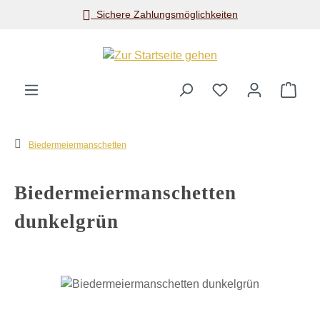
Sichere Zahlungsmöglichkeiten
Zum Hauptinhalt springen
Ware
Biedermeiermanschetten
Biedermeiermanschetten
dunkelgrün
Bildergalerie überspringen