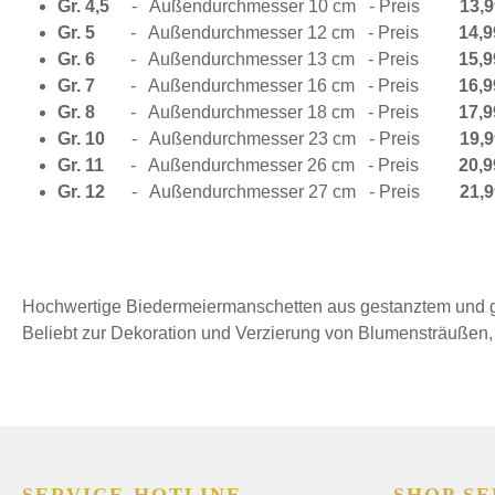
Gr. 4,5
-
Außendurchmesser 10 cm
- Preis
13
,9
Gr. 5
-
Außendurchmesser 12 cm
- Preis
14
,9
Gr. 6
-
Außendurchmesser 13 cm
- Preis
15,9
Gr. 7
-
Außendurchmesser 16 cm
- Preis
16,9
Gr. 8
-
Außendurchmesser 18 cm
- Preis
17,9
Gr. 10
-
Außendurchmesser 23 cm
- Preis
19,9
Gr. 11
-
Außendurchmesser 26 cm
- Preis
20,9
Gr. 12
-
Außendurchmesser 27 cm
- Preis
21
,9
Hochwertige Biedermeiermanschetten aus gestanztem und ge
Beliebt zur Dekoration und Verzierung von Blumensträußen