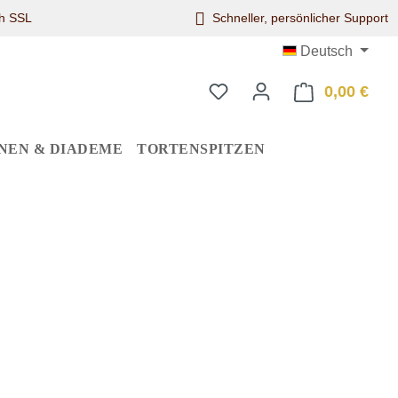
ch SSL
Schneller, persönlicher Support
Deutsch
0,00 €
Ware
NEN & DIADEME
TORTENSPITZEN
eis: