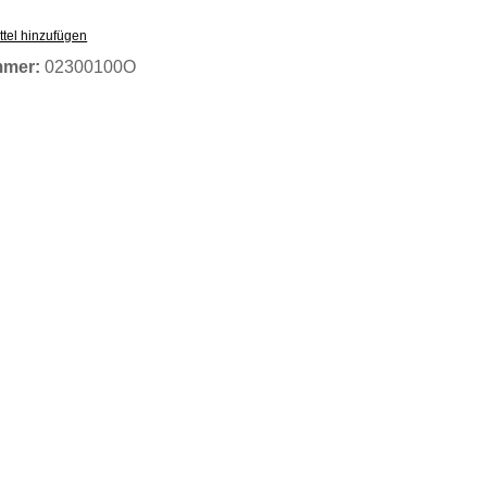
tel hinzufügen
mmer:
02300100O