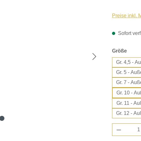
Preise inkl.
Sofort verf
ausw
Größe
Gr.
Gr. 5
Gr. 7
Gr.
Gr. 
Gr.
Produkt 