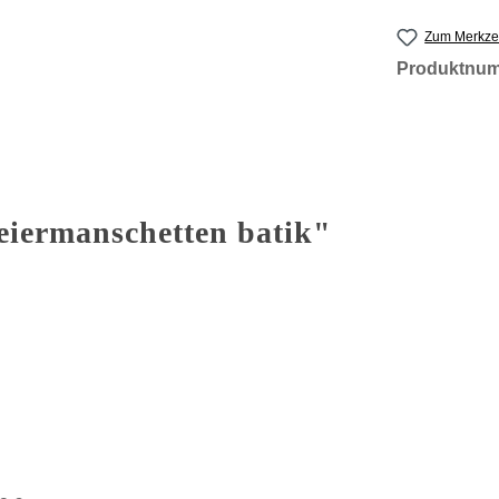
Zum Merkzet
Produktnu
iermanschetten batik"