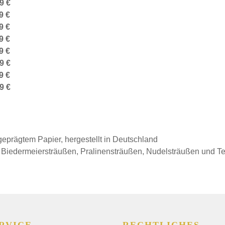
9 €
9 €
9 €
9 €
9 €
9 €
9 €
9 €
prägtem Papier, hergestellt in Deutschland
, Biedermeiersträußen, Pralinensträußen, Nudelsträußen und T