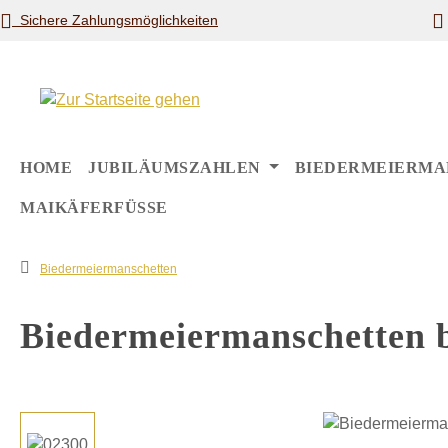
Sichere Zahlungsmöglichkeiten
m Hauptinhalt springen
Zur Suche springen
Zur Hauptnavigation springen
HOME
JUBILÄUMSZAHLEN
BIEDERMEIERMA
MAIKÄFERFÜSSE
Biedermeiermanschetten
Biedermeiermanschetten 
Bildergalerie überspringen