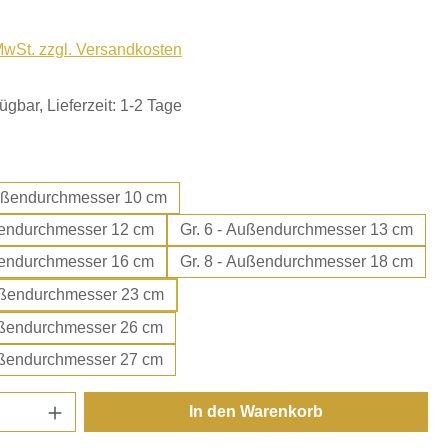
 MwSt. zzgl. Versandkosten
ügbar, Lieferzeit: 1-2 Tage
ählen
 4,5 - Außendurchmesser 10 cm
 - Außendurchmesser 12 cm
Gr. 6 - Außendurchmesser 13 cm
 - Außendurchmesser 16 cm
Gr. 8 - Außendurchmesser 18 cm
 10 - Außendurchmesser 23 cm
11 - Außendurchmesser 26 cm
 12 - Außendurchmesser 27 cm
Anzahl: Gib den gewünschten Wert ein oder
In den Warenkorb