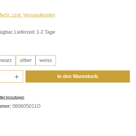
 MwSt. zzgl. Versandkosten
ügbar, Lieferzeit: 1-2 Tage
hlen
hwarz
silber
weiss
Anzahl: Gib den gewünschten Wert ein oder
In den Warenkorb
tel hinzufügen
mmer:
060605011O