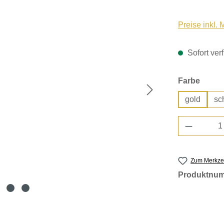
Preise inkl.
Sofort verf
auswä
Farbe
gold
sc
Produkt 
Zum Merkzet
Produktnu