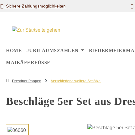
Sichere Zahlungsmöglichkeiten
m Hauptinhalt springen
Zur Suche springen
Zur Hauptnavigation springen
HOME
JUBILÄUMSZAHLEN
BIEDERMEIERMA
MAIKÄFERFÜSSE
Dresdner Pappen
Verschiedene weitere Schätze
Beschläge 5er Set aus Dr
Bildergalerie überspringen