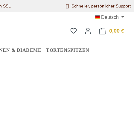
ch SSL
Schneller, persönlicher Support
Deutsch
0,00 €
Ware
NEN & DIADEME
TORTENSPITZEN
eis: