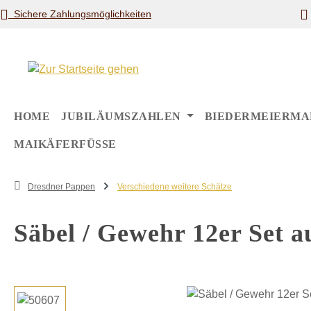
Sichere Zahlungsmöglichkeiten
m Hauptinhalt springen
Zur Suche springen
Zur Hauptnavigation springen
HOME
JUBILÄUMSZAHLEN
BIEDERMEIERMA
MAIKÄFERFÜSSE
Dresdner Pappen
Verschiedene weitere Schätze
Säbel / Gewehr 12er Set 
Bildergalerie überspringen