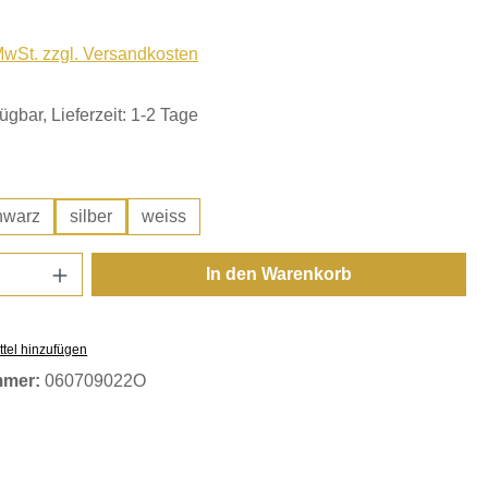
 MwSt. zzgl. Versandkosten
ügbar, Lieferzeit: 1-2 Tage
hlen
hwarz
silber
weiss
Anzahl: Gib den gewünschten Wert ein oder
In den Warenkorb
tel hinzufügen
mmer:
060709022O