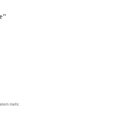
e"
ielem mehr.