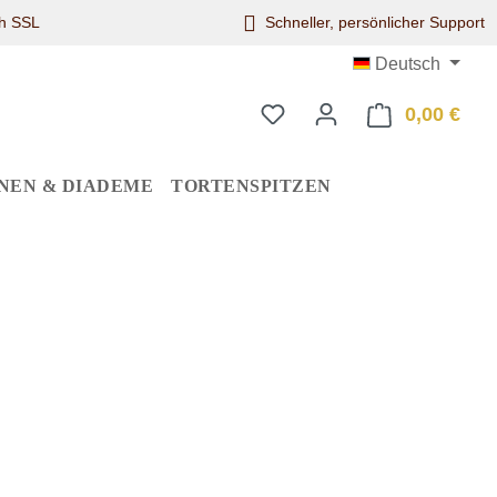
ch SSL
Schneller, persönlicher Support
Deutsch
0,00 €
Ware
NEN & DIADEME
TORTENSPITZEN
eis: