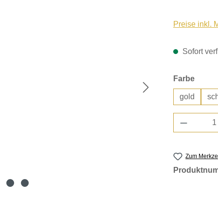
Preise inkl.
Sofort verf
auswä
Farbe
gold
sc
Produkt 
Zum Merkzet
Produktnu